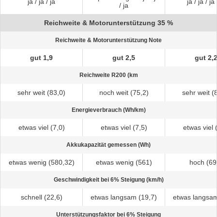
ja / ja / ja
ja / ja / ja 
/ ja
Reichweite & Motorunterstützung 35 %
Reichweite & Motorunterstützung Note
gut 1,9
gut 2,5
gut 2,
Reichweite R200 (km
sehr weit (83,0)
noch weit (75,2)
sehr weit (
Energieverbrauch (Wh/km)
etwas viel (7,0)
etwas viel (7,5)
etwas viel 
Akkukapazität gemessen (Wh)
etwas wenig (580,32)
etwas wenig (561)
hoch (69
Geschwindigkeit bei 6% Steigung (km/h)
schnell (22,6)
etwas langsam (19,7)
etwas langsam
Unterstützungsfaktor bei 6% Steigung