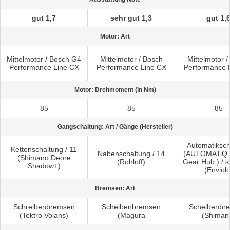
gut 1,7
sehr gut 1,3
gut 1,
Motor: Art
Mittelmotor / Bosch G4
Mittelmotor / Bosch
Mittelmotor /
Performance Line CX
Performance Line CX
Performance 
Motor: Drehmoment (in Nm)
85
85
85
Gangschaltung: Art / Gänge (Hersteller)
Automatiksch
Kettenschaltung / 11
Nabenschaltung / 14
(AUTOMATiQ I
(Shimano Deore
(Rohloff)
Gear Hub ) / s
Shadow+)
(Enviolo
Bremsen: Art
Schreibenbremsen
Scheibenbremsen
Scheibenbr
(Tektro Volans)
(Magura
(Shiman