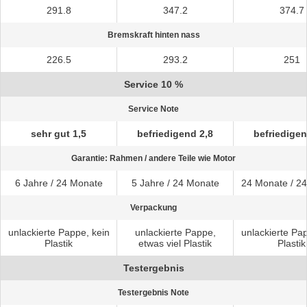
291.8
347.2
374.7
Bremskraft hinten nass
226.5
293.2
251
Service 10 %
Service Note
sehr gut 1,5
befriedigend 2,8
befriedigen
Garantie: Rahmen / andere Teile wie Motor
6 Jahre / 24 Monate
5 Jahre / 24 Monate
24 Monate / 2
Verpackung
unlackierte Pappe, kein
unlackierte Pappe,
unlackierte Pa
Plastik
etwas viel Plastik
Plastik
Testergebnis
Testergebnis Note