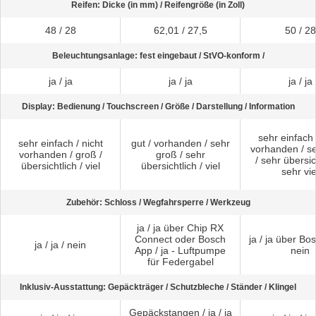
Reifen: Dicke (in mm) / Reifengröße (in Zoll)
48 / 28
62,01 / 27,5
50 / 28
Beleuchtungsanlage: fest eingebaut / StVO-konform /
ja / ja
ja / ja
ja / ja
Display: Bedienung / Touchscreen / Größe / Darstellung / Information
sehr einfach 
sehr einfach / nicht
gut / vorhanden / sehr
vorhanden / s
vorhanden / groß /
groß / sehr
/ sehr übersic
übersichtlich / viel
übersichtlich / viel
sehr vie
Zubehör: Schloss / Wegfahrsperre / Werkzeug
ja / ja über Chip RX
Connect oder Bosch
ja / ja über Bo
ja / ja / nein
App / ja - Luftpumpe
nein
für Federgabel
Inklusiv-Ausstattung: Gepäckträger / Schutzbleche / Ständer / Klingel
Gepäckstangen / ja / ja