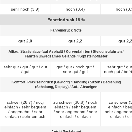
sehr hoch (3,9)
hoch (3,4)
hoch (3,
Fahreindruck 18 %
Fahreindruck Note
gut 2,0
gut 2,2
gut 2,
Alltag: Straßenlage (auf Asphalt) / Kurvenfahrten / Steigunsgfahrten /
Fahrten unwegsames Gelände / Kopfsteinpflaster
sehr gut / gut / gut / gut
gut / gut / noch gut /
sehr gut / gut
/ gut
sehr gut / gut
noch gut / befr
Komfort: Praxiseindruck (Gewicht) / Handling / Sitzen / Bedienung
(Schaltung, Display) / Auf-, Absteigen
schwer (28,7) / nocj
zu schwer (30,8) / noch
zu schwer (3
einfach / sehr bequem
einfach / sehr bequem
einfach / be
/ angenehm / sehr
/ sehr angenehm / sehr
sehr angenehm
einfach / sehr einfach
einfach / einfach
einfach / ei
Antritt (losfahren)